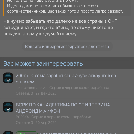
Но только не надо работать по СНГ.
И дело даже не в том, что обманываете своих
соотечественников. Вас таких потом просто легко сажают.
Не нужно забывать что далеко не все страны в СНГ
сотрудничают, и где-то в*йна, по этому никого не
посадят, а там уже думай почему.
Войдите или зарегистрируйтесь для ответа.
Вас может заинтересовать
200к+ | Схема заработка на абузе аккаунтов со
сплитом
kesniarommanova
Серые и черные схемы заработка
Ответы
0
29 Дек 2025
ВОРК ПО КАНАДЕ! ТИМА ПО СТИЛЛЕРУ НА
АНДРОИД И АЙФОН
POPSKA
Серые и черные схемы заработка
Ответы
0
20 Апр 2024