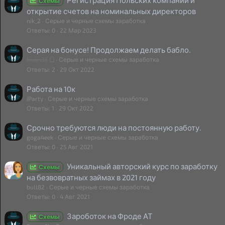
Регистрация Польских компаний и
Схемы
открытие счетов на номинальных директоров
nik_2
Серые и черные схемы заработка
Ответы
0
22 Мар 2023
Серая на бонусе! Продолжаем делать бабло.
kivon35
Серые и черные схемы заработка
Ответы
2
29 Окт 2022
Работа на 10к
iParty
Серые и черные схемы заработка
Ответы
1
29 Окт 2022
Срочно требуются люди на постоянную работу.
goga4eek
Серые и черные схемы заработка
Ответы
0
25 Авг 2021
Уникальный авторский курс по заработку
Схемы
на безвовратных займах в 2021 году
bull82
Серые и черные схемы заработка
Ответы
0
4 Авг 2021
Зароботок на Фроде АТ
Схемы