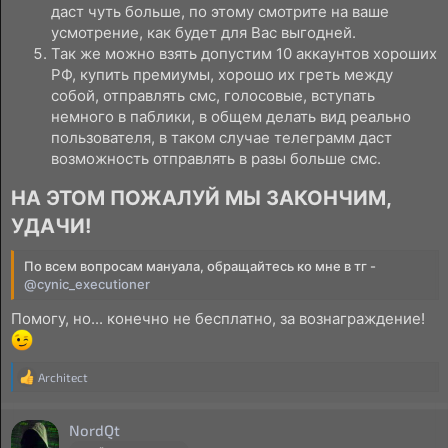
даст чуть больше, по этому смотрите на ваше
усмотрение, как будет для Вас выгодней.
Так же можно взять допустим 10 аккаунтов хороших
РФ, купить премиумы, хорошо их греть между
собой, отправлять смс, голосовые, вступать
немного в паблики, в общем делать вид реально
пользователя, в таком случае телеграмм даст
возможность отправлять в разы больше смс.
НА ЭТОМ ПОЖАЛУЙ МЫ ЗАКОНЧИМ,
УДАЧИ!​
По всем вопросам мануала, обращайтесь ко мне в тг -
@cynic_executioner
Помогу, но... конечно не бесплатно, за вознаграждение!
Architect
Р
е
а
NordQt
к
ц