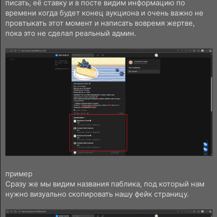
писать, её ставку и в посте видим информацию по
времени когда будет конец аукциона и очень важно не
провтыкать этот момент и написать вовремя жертве,
пока это не сделал реальный админ.
пример
Сразу же мы видим названия паблика, под который нам
нужно визуально скопировать нашу фейк страницу.