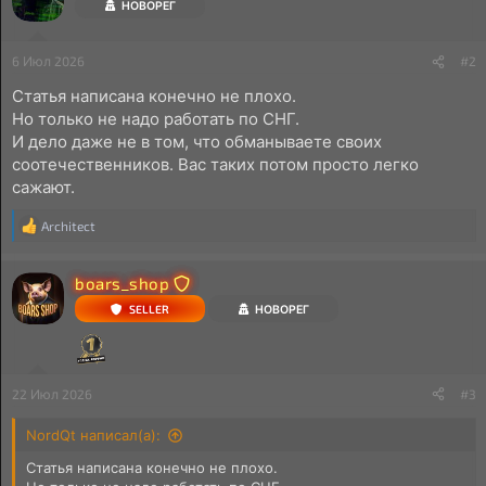
НОВОРЕГ
и
и
:
6 Июл 2026
#2
Статья написана конечно не плохо.
Но только не надо работать по СНГ.
И дело даже не в том, что обманываете своих
соотечественников. Вас таких потом просто легко
сажают.
Architect
Р
е
а
boars_shop
к
ц
SELLER
НОВОРЕГ
и
и
:
22 Июл 2026
#3
NordQt написал(а):
Статья написана конечно не плохо.