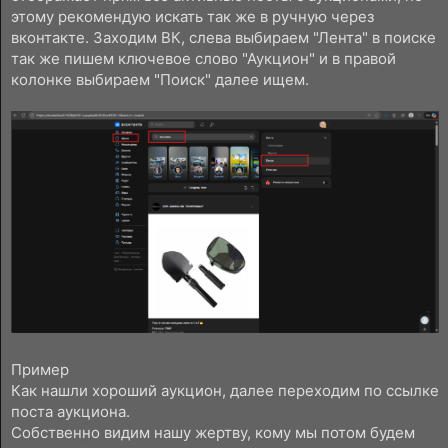
этому рекомендую искать так же в ручную через
вконтакте. Заходим ВК, слева выбираем "Лента" в поиске
так же пишем ключевое слово "Аукцион" и в правой
колонке выбираем "Поиск" далее ищем.
Пример
Как нашли хороший аукцион, далее переходим по ссылке
поста аукциона.
Собственно видим нашу жертву, кому мы потом будем