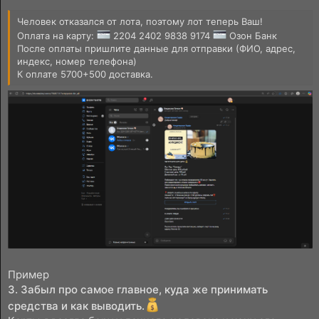
Человек отказался от лота, поэтому лот теперь Ваш!
Оплата на карту:
2204 2402 9838 9174
Озон Банк
После оплаты пришлите данные для отправки (ФИО, адрес,
индекс, номер телефона)
К оплате 5700+500 доставка.
Пример
3. Забыл про самое главное, куда же принимать
средства и как выводить.