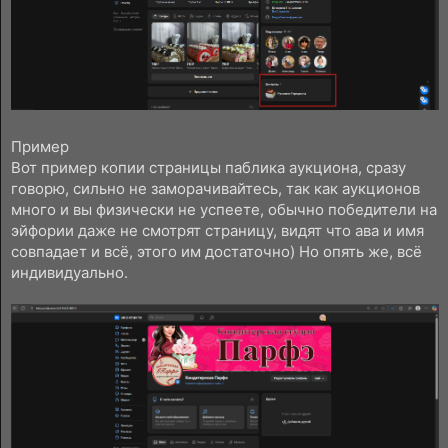
Пример
Вот пример копии страницы паблика аукциона, сразу
говорю, сильно не заморачивайтесь, так как аукционов
много и вы физически не успеете, обычно победители на
эйфории даже не смотрят страницу, видят что ава и имя
совпадает и всё, этого им достаточно) Но опять же, всё
индивидуально.