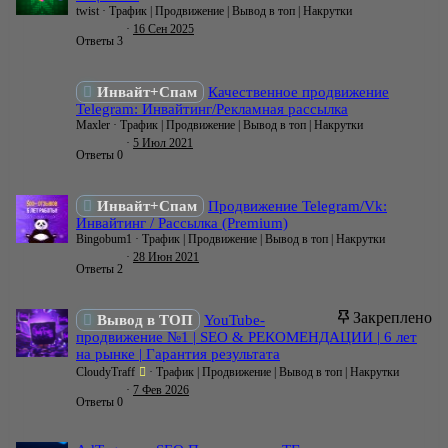
twist
Трафик | Продвижение | Вывод в топ | Накрутки
16 Сен 2025
Ответы
3
Инвайт+Спам
Качественное продвижение
Telegram: Инвайтинг/Рекламная рассылка
Maxler
Трафик | Продвижение | Вывод в топ | Накрутки
5 Июл 2021
Ответы
0
Инвайт+Спам
Продвижение Telegram/Vk:
Инвайтинг / Рассылка (Premium)
Bingobum1
Трафик | Продвижение | Вывод в топ | Накрутки
28 Июн 2021
Ответы
2
Закреплено
Вывод в ТОП
YouTube-
продвижение №1 | SEO & РЕКОМЕНДАЦИИ | 6 лет
на рынке | Гарантия результата
CloudyTraff
Трафик | Продвижение | Вывод в топ | Накрутки
7 Фев 2026
Ответы
0