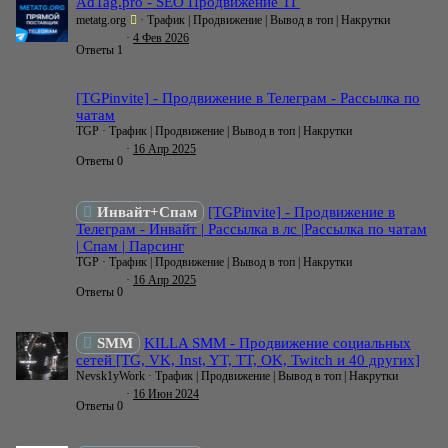
AdTag.pro - SEO Продвижение ТГ
metatg.org
Трафик | Продвижение | Вывод в топ | Накрутки
4 Фев 2026
Ответы
1
[TGPinvite] - Продвижение в Телеграм - Рассылка по
чатам
TGP
Трафик | Продвижение | Вывод в топ | Накрутки
16 Апр 2025
Ответы
0
Инвайт+Спам
[TGPinvite] - Продвижение в
Телеграм - Инвайт | Рассылка в лс |Рассылка по чатам
| Спам | Парсинг
TGP
Трафик | Продвижение | Вывод в топ | Накрутки
16 Апр 2025
Ответы
0
SMM
KILLA SMM - Продвижение социальных
сетей [TG, VK, Inst, YT, TT, OK, Twitch и 40 других]
Nevsk1yWork
Трафик | Продвижение | Вывод в топ | Накрутки
16 Июн 2024
Ответы
0