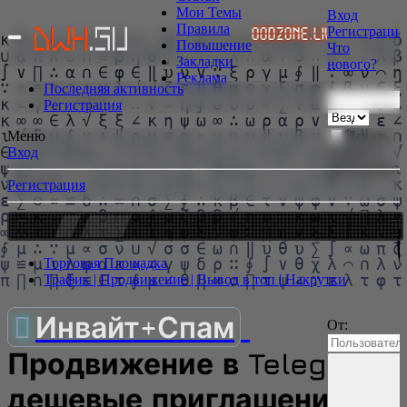
Мои Темы
Вход
Правила
Регистрация
НУЖНЫ!
📹 GoodZone.live видео без смс и ценз
Повышение
Что
Закладки
нового?
Реклама
Последняя активность
Регистрация
Искать
Меню
только в
Вход
заголовках
Регистрация
МЕСТО СВОБОДНО - $1
Торговая Площадка
Трафик | Продвижение | Вывод в топ | Накрутки
Инвайт+Спам
От:
Продвижение в Telegram:
дешевые приглашения