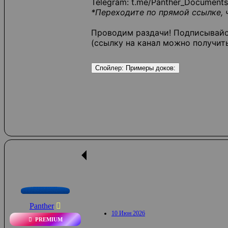
Telegram: t.me/Panther_Document
*Переходите по прямой ссылке, 
Проводим раздачи! Подписывайся
(ссылку на канал можно получить
Спойлер:
Примеры доков:
Panther
10 Июн 2026
PREMIUM