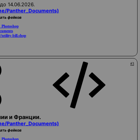
до 14.06.2026.
me/Panther_Documents)
жать фейков
a_Photoshop
ocuments
//utility-bill.shop
#3
ии и Франции.
me/Panther_Documents)
жать фейков
a_Photoshop