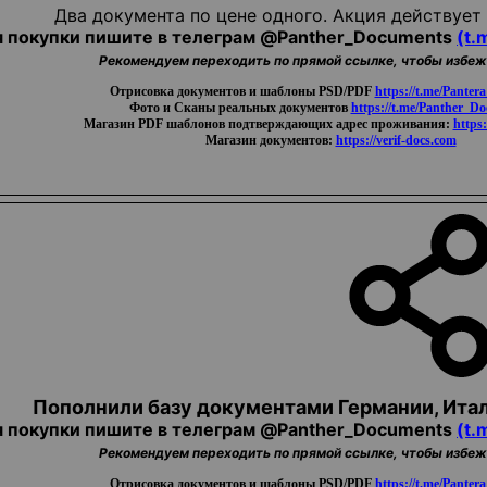
Два документа по цене одного. Акция действует 
 покупки пишите в телеграм @Panther_Documents
(t.
Рекомендуем переходить по прямой ссылке, чтобы избе
Oтpиcoвкa документов и шаблоны PSD/PDF
https://t.me/Panter
Фото и Cкaны реальных документов
https://t.me/Panther_D
Магазин PDF шаблонов подтверждающих адрес проживания:
https:
Магазин документов:
https://verif-docs.com
Пополнили базу документами Германии, Итал
 покупки пишите в телеграм @Panther_Documents
(t.
Рекомендуем переходить по прямой ссылке, чтобы избе
Oтpиcoвкa документов и шаблоны PSD/PDF
https://t.me/Panter