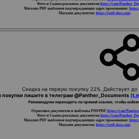
Фото и Cкaны реальных документов
https://t.me/Panther_D
Магазин PDF шаблонов подтверждающих адрес проживания:
https:
Магазин документов:
https://verif-docs.com
Скидка на первую покупку 22%. Действует до 
 покупки пишите в телеграм @Panther_Documents
(t.
Рекомендуем переходить по прямой ссылке, чтобы избе
Oтpиcoвкa документов и шаблоны PSD/PDF
https://t.me/Panter
Фото и Cкaны реальных документов
https://t.me/Panther_D
Магазин PDF шаблонов подтверждающих адрес проживания:
https:
Магазин документов:
https://verif-docs.com