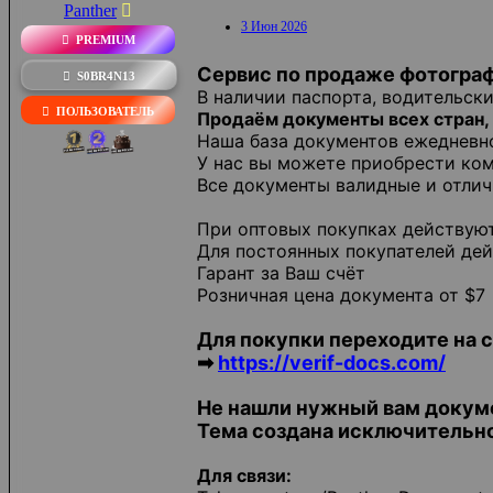
Panther
3 Июн 2026
PREMIUM
Сервис по продаже фотогра
S0BR4N13
В наличии паспорта, водительск
ПОЛЬЗОВАТЕЛЬ
Продаём документы всех стран, 
Наша база документов ежедневн
У нас вы можете приобрести ком
Все документы валидные и отли
При оптовых покупках действую
Для постоянных покупателей дей
Гарант за Ваш счёт
Розничная цена документа от $7
Для покупки переходите на 
➡
https://verif-docs.com/
Не нашли нужный вам докумен
Тема создана исключительно
Для связи: