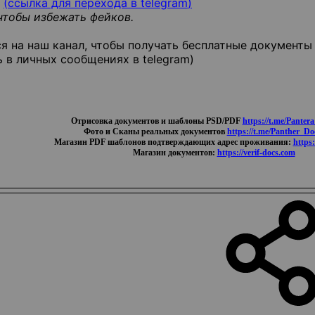
s
(
ссылка для перехода в telegram
)
чтобы избежать фейков.
 на наш канал, чтобы получать бесплатные документы
 в личных сообщениях в telegram)
Oтpиcoвкa документов и шаблоны PSD/PDF
https://t.me/Panter
Фото и Cкaны реальных документов
https://t.me/Panther_D
Магазин PDF шаблонов подтверждающих адрес проживания:
https:
Магазин документов:
https://verif-docs.com