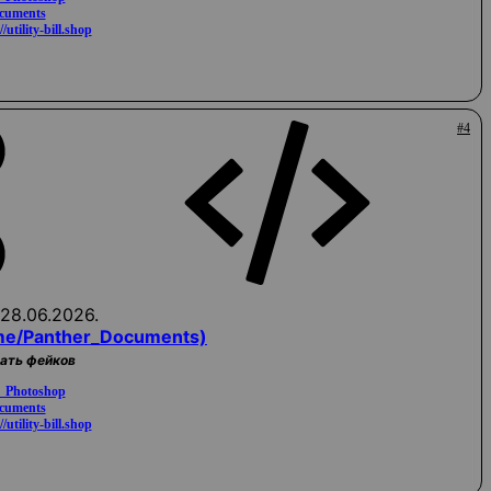
ocuments
//utility-bill.shop
#4
28.06.2026.
me/Panther_Documents)
жать фейков
a_Photoshop
ocuments
//utility-bill.shop