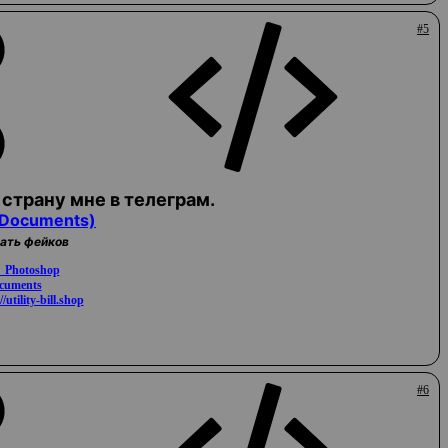
#5
страну мне в телеграм.
_Documents)
жать фейков
a_Photoshop
ocuments
//utility-bill.shop
#6