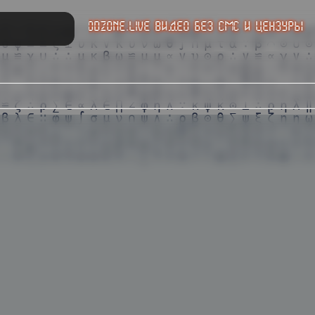
odZone.live видео без смс и цензуры
⇶ Oтpиco