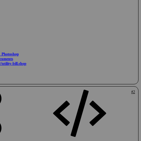
a_Photoshop
ocuments
//utility-bill.shop
#2