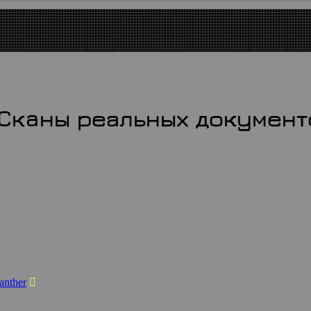
БОДНО - $110
Cкaны реальных документов
anther