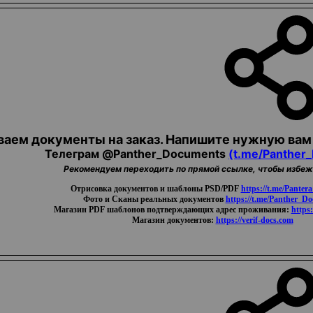
аем документы на заказ. Напишите нужную вам 
Телеграм @Panther_Documents
(t.me/Panther
Рекомендуем переходить по прямой ссылке, чтобы избе
Oтpиcoвкa документов и шаблоны PSD/PDF
https://t.me/Panter
Фото и Cкaны реальных документов
https://t.me/Panther_D
Магазин PDF шаблонов подтверждающих адрес проживания:
https:
Магазин документов:
https://verif-docs.com