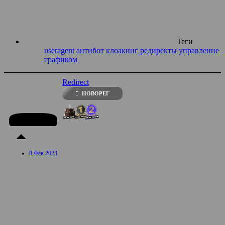
Теги
useragent
антибот
клоакинг
редиректы
управление
трафиком
Redirect
НОВОРЕГ
8 Фев 2023