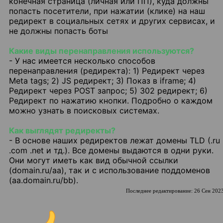
конечная страница (личная или ПП), куда должны
попасть посетители, при нажатии (клике) на наш
редирект в социальных сетях и других сервисах, и
не должны попасть боты
Какие виды перенаправления используются?
- У нас имеется несколько способов
перенаправления (редиректа): 1) Редирект через
Meta tags; 2) JS редирект; 3) Показ в iframe; 4)
Редирект через POST запрос; 5) 302 редирект; 6)
Редирект по нажатию кнопки. Подробно о каждом
можно узнать в поисковых системах.
Как выглядят редиректы?
- В основе наших редиректов лежат домены TLD (.ru
.com .net и тд.). Все домены выдаются в одни руки.
Они могут иметь как вид обычной ссылки
(domain.ru/aa), так и с использование поддоменов
(aa.domain.ru/bb).
Последнее редактирование:
26 Сен 202