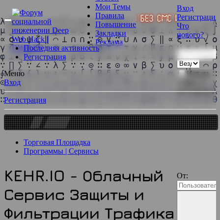
Мои Темы
Вход
Правила
Регистрация
e.live видео без смс и цензуры
⇶ Oтpиcoвкa д
Повышение
Что
Закладки
нового?
Реклама
Последняя активность
Регистрация
Искать
Меню
только в
Вход
заголовках
Регистрация
МЕСТО СВОБОДНО - $1
Торговая Площадка
Программы | Сервисы
KEHR.IO - Облачный
От:
Сервис Защиты и
Фильтрации Трафика