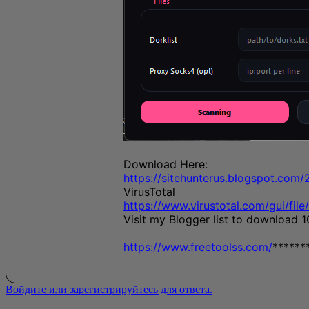
Download Here:
https://sitehunterus.blogspot.com
VirusTotal
https://www.virustotal.com/gui/
Visit my Blogger list to download 
https://www.freetoolss.com/
******
Войдите или зарегистрируйтесь для ответа.