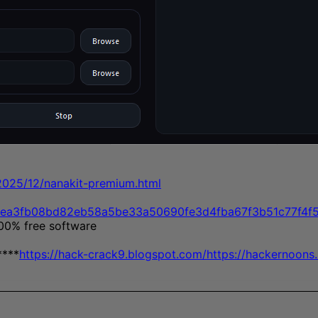
/2025/12/nanakit-premium.html
file/ea3fb08bd82eb58a5be33a50690fe3d4fba67f3b51c77f4
100% free software
****
https://hack-crack9.blogspot.com/
https://hackernoons