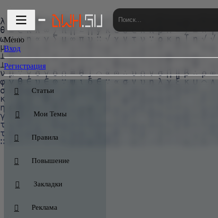
ИКИ БОЛЬШЕ НЕ НУЖНЫ!
📹 GoodZone.live видео
Меню
Вход
Регистрация
Статьи
Мои Темы
Правила
Повышение
Закладки
Реклама