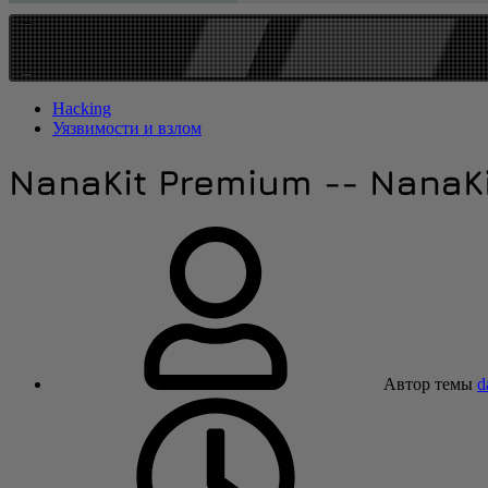
МЕСТО СВО
Hacking
Уязвимости и взлом
NanaKit Premium -- NanaK
Автор темы
d