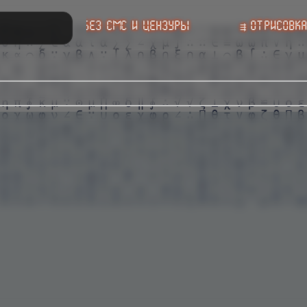
 без смс и цензуры
⇶ Oтpиcoвкa документов от