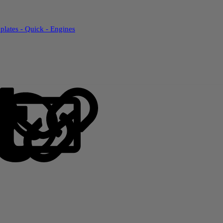
ates - Quick - Engines
ok
LinkedIn
Reddit
Pinterest
Tumblr
WhatsApp
Электронная почта
Ссылка