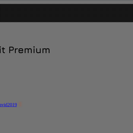
БОДНО - $110
it Premium
avid2019