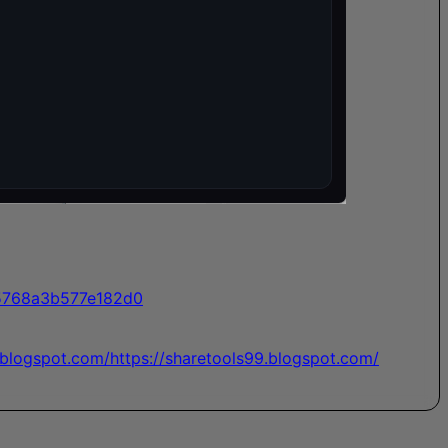
f5768a3b577e182d0
.blogspot.com/
https://sharetools99.blogspot.com/