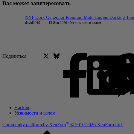
Вас может заинтересовать
NYF Dork Generator Premium Multi-Engine Dorking Templ
david2019
15 Янв 2026
Уязвимости и взлом
X (Twitter)
Bluesky
Facebo
Поделиться:
Hacking
Уязвимости и взлом
®
Community platform by XenForo
© 2010-2026 XenForo Ltd.