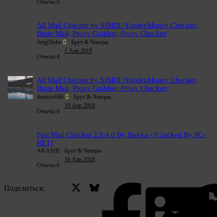
Ответы
0
All Mail Checker by SJMIX |YandexMoney Checker,
Brute Mail, Proxy Grabber, Proxy Checker|
SergOishe
Брут & Чекеры
1 Апр 2019
Ответы
4
All Mail Checker by SJMIX |YandexMoney Checker,
Brute Mail, Proxy Grabber, Proxy Checker|
denisov666
Брут & Чекеры
19 Апр 2018
Ответы
0
Fast Mail Checker 2.0.4.0 By Slavka - [Cracked By PC-
RET]
AKASHI
Брут & Чекеры
16 Апр 2018
Ответы
0
X (Twitter)
Bluesky
Facebo
Поделиться: