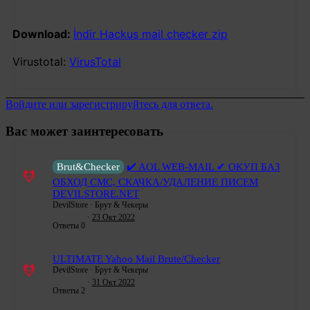
Download:
İndir Hackus mail checker zip
Virustotal:
VirusTotal
Войдите или зарегистрируйтесь для ответа.
Вас может заинтересовать
Brut&Checker
✔️ AOL WEB-MAIL ✔ ОКУП БАЗ
ОБХОД СМС, СКАЧКА/УДАЛЕНИЕ ПИСЕМ
DEVILSTORE.NET
DevilStore
Брут & Чекеры
23 Окт 2022
Ответы
0
ULTIMATE Yahoo Mail Brute/Checker
DevilStore
Брут & Чекеры
31 Окт 2022
Ответы
2