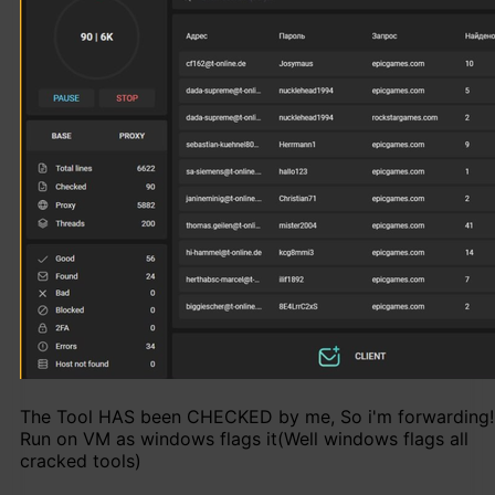
The Tool HAS been CHECKED by me, So i'm forwarding!
Run on VM as windows flags it(Well windows flags all
cracked tools)