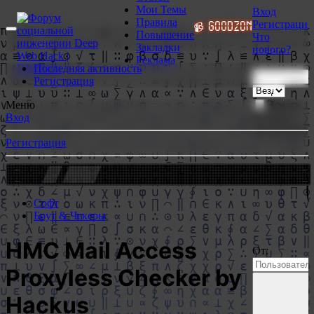
Мои Темы
Вход
Правила
Регистрация
ЛЬШЕ НЕ НУЖНЫ!
📹 GoodZone.live видео без см
Повышение
Что
Закладки
нового?
Реклама
Последняя активность
Регистрация
Искать
Меню
только в
Вход
заголовках
Регистрация
МЕСТО СВОБОДНО - $1
Софт
Брут & Чекеры
HMC Mail Access
От:
Proxyless Checker by
Hackus