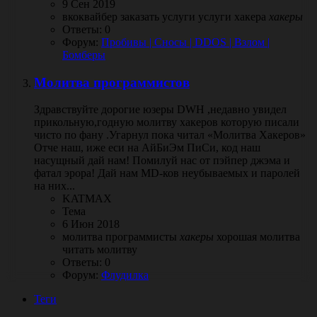
9 Сен 2019
вкоквайбер
заказать
услуги
услуги хакера
хакеры
Ответы: 0
Форум:
Пробивы | Сносы | DDOS | Взлом |
Бомберы
Молитва программистов
Здравствуйте дорогие юзеры DWH ,недавно увидел
прикольную,годную молитву хакеров которую писали
чисто по фану .Угарнул пока читал «Молитва Хакеров»
Отче наш, иже еси на АйБиЭм ПиСи, код наш
насущный дай нам! Помилуй нас от пэйпер джэма и
фатал эрора! Дай нам MD-ков неубываемых и паролей
на них...
KATMAX
Тема
6 Июн 2018
молитва
программисты
хакеры
хорошая молитва
читать молитву
Ответы: 0
Форум:
Флудилка
Теги