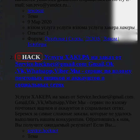
mail: san.revo@yandex.ru...
rewosan
Тема
9 Мар 2020
взлом
услуга
услуги взлома
услуги хакера
хакеры
Ответы: 1
Расширенны
поиск…
Форум:
Пробивы | Сносы | DDOS | Взлом |
Бомберы
HACK
Услуги ХАКЕРА на заказ от
Service.hecknet@gmail.com Gmail,Ok
,Vk,Whatsapp,Viber Мы - сервис по взлому
почтовых ящиков и аккаунтов в
социальных сетях
Услуги ХАКЕРА на заказ от Service.hecknet@gmail.com
Gmail,Ok ,Vk,Whatsapp,Viber Мы - сервис по взлому
почтовых ящиков и аккаунтов в социальных сетях.
Беремся за самые сложные заказы, которые не удалось
выполнить нашим конкурентам. Обратившись к нам,
Вы получите ожидаемый результат! Если Вы...
service.hecknet
Тема