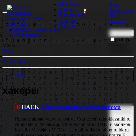
Мои Темы
Вход
Правила
Регистрация
| ОТРИСОВЩИКИ БОЛЬШЕ НЕ НУЖНЫ!
📹 GoodZone.
Повышение
Что
Закладки
нового?
Реклама
Последняя активность
Регистрация
Искать
только в
Меню
заголовках
Вход
Регистрация
Теги
хакеры
От:
HACK
Предоставляю услуги взлома
Предоставляю услуги взлома Соц сетей odnoklassniki.ru
vkontakte.ru WhatsApp Viber Распечатка СМС и звонков:
Билайн Мегафон МТС и т.д. mail.ru list.ru inbox.ru bk.ru
rambler.ru yandex.ru gmail.com Обращаться на почту E-