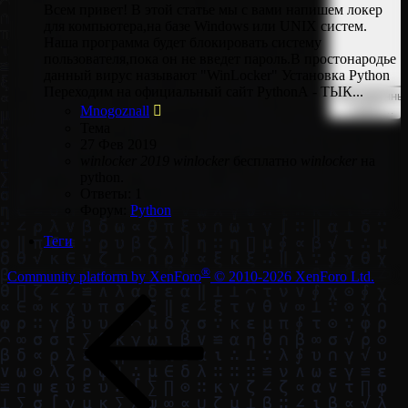
Всем привет! В этой статье мы с вами напишем локер
для компьютера,на базе Windows или UNIX систем.
Наша программа будет блокировать систему
пользователя,пока он не введет пароль.В простонародье
данный вирус называют "WinLocker" Установка Python
Переходим на официальный сайт PythonА - ТЫК...
Расширенны
поиск…
Mnogoznall
Тема
27 Фев 2019
winlocker
2019
winlocker
бесплатно
winlocker
на
python.
Ответы: 1
Форум:
Python
Теги
®
Community platform by XenForo
© 2010-2026 XenForo Ltd.