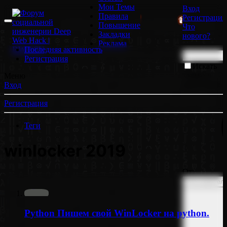
Мои Темы
Вход
Правила
Регистрация
| ОТРИСОВЩИКИ БОЛЬШЕ НЕ НУЖНЫ!
📹 GoodZone.
Повышение
Что
Закладки
нового?
Реклама
Последняя активность
Регистрация
Искать
только в
Меню
заголовках
Вход
Регистрация
Теги
winlocker 2019
От:
Python
Пишем свой WinLocker на python.