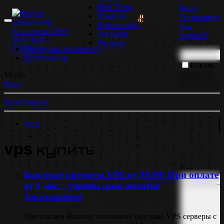
Мои Темы
Вход
Правила
Регистрация
| ОТРИСОВЩИКИ БОЛЬШЕ НЕ НУЖНЫ!
📹 GoodZone
Повышение
Что
Закладки
нового?
Реклама
Последняя активность
Регистрация
Искать
только в
Меню
заголовках
Вход
Регистрация
Теги
vps купить
От:
Быстрые премиум VPS от $9.99! При оплате
от 6 мес. - удвоим срок оплаты!
Заказывайте!
Предлагаем Вашему вниманию быстрые VPS серверы c