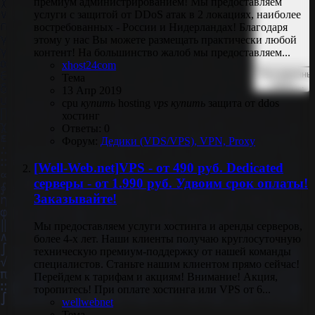
премиум администрированием! Мы предоставляем
услуги с защитой от DDoS атак в 2 локациях, наиболее
востребованных - России и Нидерландах! Благодаря
этому у нас Вы можете размещать практически любой
контент! На большинство жалоб мы предоставляем...
xhost24com
Расширенны
Тема
поиск…
13 Апр 2019
cpu
купить
hosting
vps
купить
защита от ddos
хостинг
Ответы: 0
Форум:
Дедики (VDS/VPS), VPN, Proxy
[Well-Web.net]VPS - от 490 руб. Dedicated
cерверы - от 1.990 руб. Удвоим срок оплаты!
Заказывайте!
Мы предоставляем услуги хостинга и аренды серверов,
более 4-х лет. Наши клиенты получаю круглосуточную
техническую премиум-поддержку от нашей команды
специалистов. Станьте нашим клиентом прямо сейчас!
Перейдем к тарифам и акциям! Внимание! Акция,
торопитесь! При оплате хостинга или VPS от 6...
wellwebnet
Тема