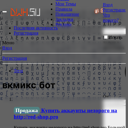
Мои Темы
Вход
Правила
Регистрация
СОВЩИКИ БОЛЬШЕ НЕ НУЖНЫ!
📹 GoodZone.live в
Повышение
Что
Закладки
нового?
Реклама
Последняя активность
Регистрация
Искать
только в
Меню
заголовках
Вход
Регистрация
Теги
вкмикс бот
От:
Продажа
Купить аккаунты недорого на
http://red-shop.pro
Купить аккаунты недорого на http://red-shop.pro Большой