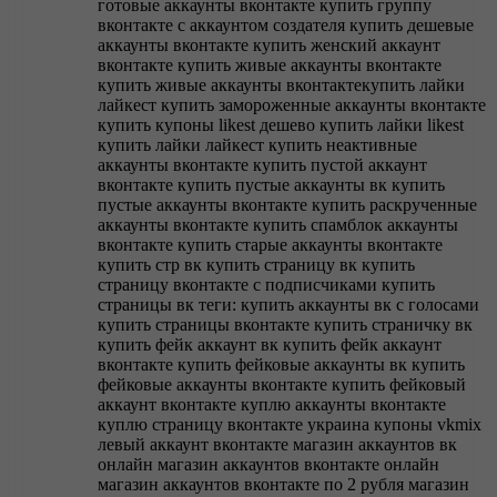
готовые аккаунты вконтакте
купить группу
вконтакте с аккаунтом создателя
купить дешевые
аккаунты вконтакте
купить женский аккаунт
вконтакте
купить живые аккаунты вконтакте
купить живые аккаунты вконтактекупить лайки
лайкест
купить замороженные аккаунты вконтакте
купить купоны likest дешево
купить лайки likest
купить лайки лайкест
купить неактивные
аккаунты вконтакте
купить пустой аккаунт
вконтакте
купить пустые аккаунты вк
купить
пустые аккаунты вконтакте
купить раскрученные
аккаунты вконтакте
купить спамблок аккаунты
вконтакте
купить старые аккаунты вконтакте
купить стр вк
купить страницу вк
купить
страницу вконтакте с подписчиками
купить
страницы вк теги: купить аккаунты вк с голосами
купить страницы вконтакте
купить страничку вк
купить фейк аккаунт вк
купить фейк аккаунт
вконтакте
купить фейковые аккаунты вк
купить
фейковые аккаунты вконтакте
купить фейковый
аккаунт вконтакте
куплю аккаунты вконтакте
куплю страницу вконтакте украина
купоны vkmix
левый аккаунт вконтакте
магазин аккаунтов вк
онлайн
магазин аккаунтов вконтакте онлайн
магазин аккаунтов вконтакте по 2 рубля
магазин