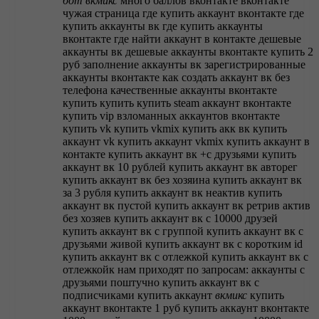
бот
вкмикс
много баллов
вконтакте
вконтакте
чужая страница
где купить аккаунт вконтакте
где
купить аккаунты вк
где купить аккаунты
вконтакте
где найти аккаунт в контакте
дешевые
аккаунты вк
дешевые аккаунты вконтакте купить 2
руб
заполнение аккаунты вк
зарегистрированные
аккаунты вконтакте
как создать аккаунт вк без
телефона
качественные аккаунты вконтакте
купить
купить
купить steam аккаунт вконтакте
купить vip взломанных аккаунтов вконтакте
купить vk
купить vkmix
купить акк вк
купить
аккаунт vk
купить аккаунт vkmix
купить аккаунт в
контакте
купить аккаунт вк +с друзьями
купить
аккаунт вк 10 рублей
купить аккаунт вк авторег
купить аккаунт вк без хозяина
купить аккаунт вк
за 3 рубля
купить аккаунт вк неактив
купить
аккаунт вк пустой
купить аккаунт вк ретрив актив
без хозяев
купить аккаунт вк с 10000 друзей
купить аккаунт вк с группой
купить аккаунт вк с
друзьями живой
купить аккаунт вк с коротким id
купить аккаунт вк с отлежкой
купить аккаунт вк с
отлежкойк нам приходят по запросам: аккаунты с
друзьями поштучно
купить аккаунт вк с
подписчиками
купить аккаунт
вкмикс
купить
аккаунт вконтакте 1 руб
купить аккаунт вконтакте