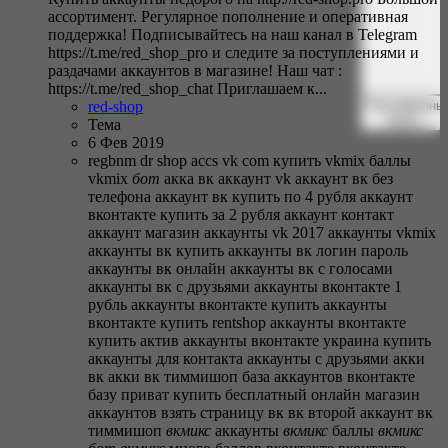
ассортимент. Регулярное пополнение и оперативная
поддержка! Подписывайтесь на наш канал в Telegram
https://t.me/red_shop_pro и следите за поступлениями и
раздачами аккаунтов в магазине! Наш чат :
https://t.me/red_shop_chat Приглашаем к...
Расширенны
red-shop
поиск…
Тема
6 Фев 2019
regbnm dr
shop accs
vk com купить
vkmix баллы
vkmix
бот
акка вк
аккаунт vk
аккаунт вк без
телефона
аккаунт вк купить по 4 рубля
аккаунт
вконтакте купить за 2 рубля
аккаунт контакт
аккаунт магазин
аккаунты vk 2017
аккаунты vkmix
аккаунты вк купить
аккаунты вк логин пароль
аккаунты вк онлайн
аккаунты вк с голосами
аккаунты вк с друзьями
аккаунты вконтакте 1
рубль
аккаунты вконтакте купить
аккаунты
вконтакте купить rentshop
аккаунты вконтакте
купить актив
аккаунты вконтакте украина купить
аккаунты для контакта
аккаунты с друзьями
акки
вк
акки вк тиммишоп
база аккаунтов вконтакте
базу приват купить
бесплатный онлайн магазин
аккаунтов
взять страницу вк
вк второй аккаунт
вк
тиммишоп
вкмикс
аккаунты
вкмикс
баллы
вкмикс