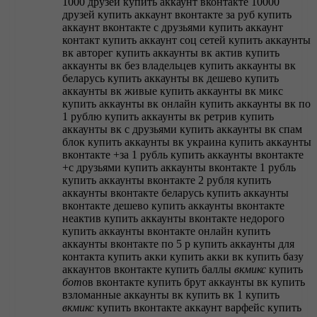
1000 друзей
купить аккаунт вконтакте 10000
друзей
купить аккаунт вконтакте за руб
купить
аккаунт вконтакте с друзьями
купить аккаунт
контакт
купить аккаунт соц сетей
купить аккаунты
вк авторег
купить аккаунты вк актив
купить
аккаунты вк без владельцев
купить аккаунты вк
беларусь
купить аккаунты вк дешево
купить
аккаунты вк живые
купить аккаунты вк микс
купить аккаунты вк онлайн
купить аккаунты вк по
1 рублю
купить аккаунты вк ретрив
купить
аккаунты вк с друзьями
купить аккаунты вк спам
блок
купить аккаунты вк украина
купить аккаунты
вконтакте +за 1 рубль
купить аккаунты вконтакте
+с друзьями
купить аккаунты вконтакте 1 рубль
купить аккаунты вконтакте 2 рубля
купить
аккаунты вконтакте беларусь
купить аккаунты
вконтакте дешево
купить аккаунты вконтакте
неактив
купить аккаунты вконтакте недорого
купить аккаунты вконтакте онлайн
купить
аккаунты вконтакте по 5 р
купить аккаунты для
контакта
купить акки
купить акки вк
купить базу
аккаунтов вконтакте
купить баллы
вкмикс
купить
бот
ов вконтакте
купить брут аккаунты вк
купить
взломанные аккаунты вк
купить вк 1
купить
вкмикс
купить вконтакте аккаунт варфейс
купить