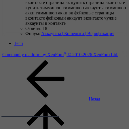
вконтакте
страница вк купить
страница вконтакте
купить
тиммишоп
тиммишоп аккаунты
тиммишоп
акки
тиммишоп акки вк
фейковые страницы
вконтакте
фейковый аккаунт вконтакте
чужие
аккаунты в контакте
Ответы: 18
Форум:
Аккаунты | Кошельки | Верификация
Теги
®
Community platform by XenForo
© 2010-2026 XenForo Ltd.
Назад