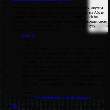
Что-то похожее на старый знакомый wildspark, абузим
рефов В этой статье расскажу ,как заработать на Абузе
рефов себе на аккаунт! Начнем Сайт: https://dock.io/
Переходим по ссылке и жмем «Sigh UP» > Вводим свою
Gmail почту (если такой нету — создать 1 минуту
Расширенны
поиск…
,можно и Mail попробовать)...
Asiris
Тема
3 Июн 2018
бинарный опцион
дополнительный заработок
заработок +в интернете без вложений
заработок +в
интернете без вложений +с выводом
заработок без
вложений
заработок без вложений +с выводом
заработок без вложений +с выводом денег
заработок денег +в интернете без вложений
заработок денег без вложений
интернет заработок
интернет
работа
работа
без вложение
реальный
заработок +в интернете без вложений
удаленный
работа
Ответы: 10
Форум:
Серые и черные схемы заработка
Теги