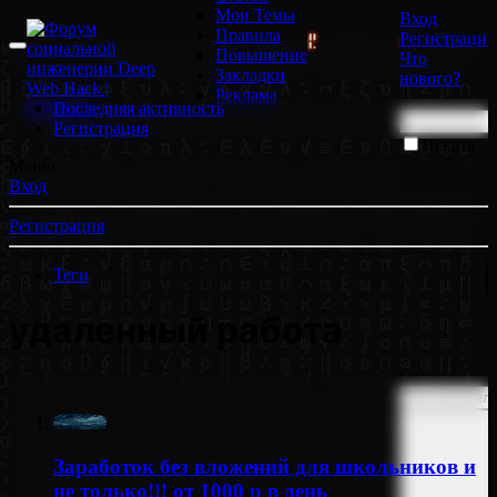
Мои Темы
Вход
Правила
Регистрация
| ОТРИСОВЩИКИ БОЛЬШЕ НЕ НУЖНЫ!
📹 GoodZone.
Повышение
Что
Закладки
нового?
Реклама
Последняя активность
Регистрация
Искать
только в
Меню
заголовках
Вход
Регистрация
Теги
удаленный работа
От:
Заработок без вложений для школьников и
не только!!! от 1000 р в день