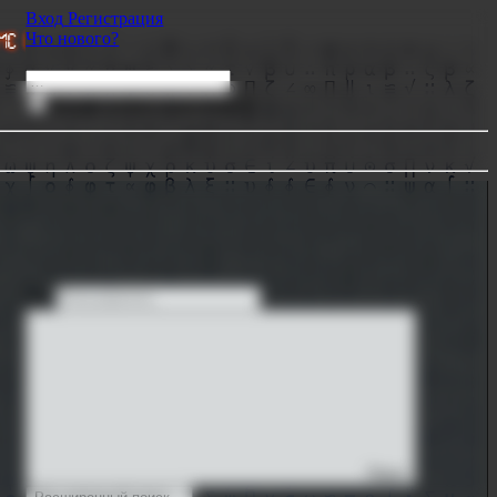
Вход
Регистрация
Что нового?
 цензуры
⇶ Oтpиcoвкa документов от «Profes
Искать только в заголовках
От:
Поиск