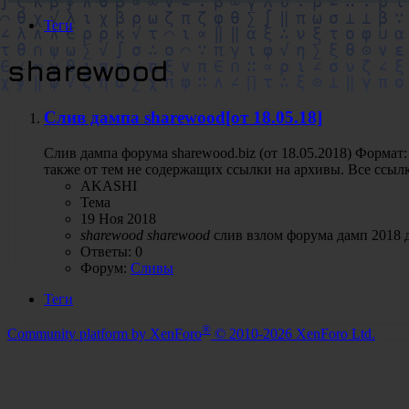
Теги
sharewood
Слив дампа sharewood[от 18.05.18]
Cлив дампа форума sharewood.biz (от 18.05.2018) Формат
также от тем не содержащих ссылки на архивы. Все ссыл
AKASHI
Тема
19 Ноя 2018
sharewood
sharewood
слив
взлом форума
дамп 2018
Ответы: 0
Форум:
Сливы
Теги
®
Community platform by XenForo
© 2010-2026 XenForo Ltd.