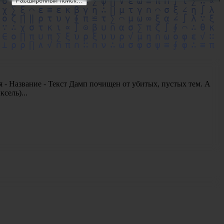
Расширенный поиск…
я - Название - Текст Дамп почищен от убитых, пустых тем. А
сель)...