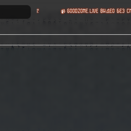
Е НЕ НУЖНЫ!
📹 GoodZone.live видео без смс и