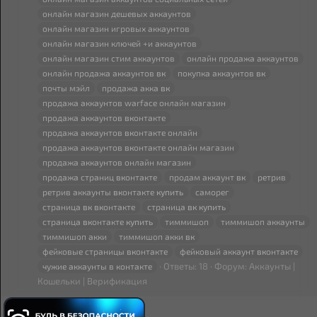
онлайн магазин дешевых аккаунтов
онлайн магазин игровых аккаунтов
онлайн магазин ключей +и аккаунтов
онлайн магазин стим аккаунтов
онлайн продажа аккаунтов
онлайн продажа аккаунтов
вк
покупка аккаунтов
вк
почты мэйл
продажа акка
вк
продажа аккаунтов warface онлайн магазин
продажа аккаунтов
вк
онтакте
продажа аккаунтов
вк
онтакте онлайн
продажа аккаунтов
вк
онтакте онлайн магазин
продажа аккаунтов онлайн магазин
продажа страниц
вк
онтакте
продам аккаунт
вк
ретрив
ретрив аккаунты
вк
онтакте
купить
саморег
страница
вк
вк
онтакте
страница
вк
купить
страница
вк
онтакте
купить
тиммишоп
тиммишоп аккаунты
тиммишоп акки
тиммишоп акки
вк
фейковые страницы
вк
онтакте
фейковый аккаунт
вк
онтакте
Ответы: 18
Форум:
Аккаунты |
чужие аккаунты в контакте
Кошельки | Верификация