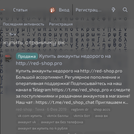
Статьи
Мои Темы
Вход
Правила
Повышение
Регистрация
За
 НУЖНЫ!
📹 GoodZone.live видео без смс и цен
Последняя активность
Регистрация
Теги
купить страничку вк
Купить аккаунты недорого на
Продажа
http://red-shop.pro
Купить аккаунты недорого на http://red-shop.pro
Большой ассортимент. Регулярное пополнение и
оперативная поддержка! Подписывайтесь на наш
канал в Telegram https://t.me/red_shop_pro и следите
за поступлениями и раздачами аккаунтов в магазине!
Наш чат : https://t.me/red_shop_chat Приглашаем к...
red-shop
Тема
6 Фев 2019
regbnm dr
shop accs
vk com
купить
vkmix баллы
vkmix бот
акка
вк
аккаунт vk
аккаунт
вк
без телефона
аккаунт
вк
купить
по 4 рубля