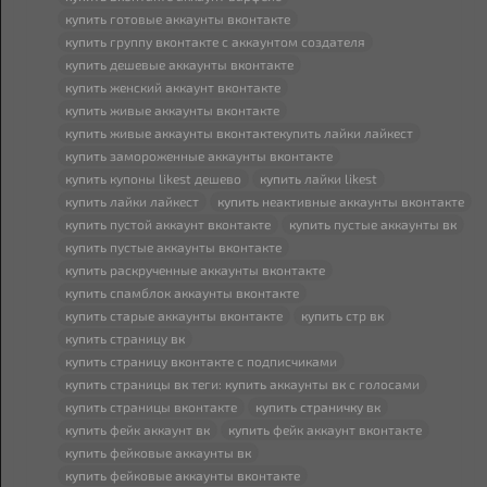
купить
готовые аккаунты
вк
онтакте
купить
группу
вк
онтакте с аккаунтом создателя
купить
дешевые аккаунты
вк
онтакте
купить
женский аккаунт
вк
онтакте
купить
живые аккаунты
вк
онтакте
купить
живые аккаунты
вк
онтактекупить лайки лайкест
купить
замороженные аккаунты
вк
онтакте
купить
купоны likest дешево
купить
лайки likest
купить
лайки лайкест
купить
неактивные аккаунты
вк
онтакте
купить
пустой аккаунт
вк
онтакте
купить
пустые аккаунты
вк
купить
пустые аккаунты
вк
онтакте
купить
раскрученные аккаунты
вк
онтакте
купить
спамблок аккаунты
вк
онтакте
купить
старые аккаунты
вк
онтакте
купить
стр
вк
купить
страницу
вк
купить
страницу
вк
онтакте с подписчиками
купить
страницы
вк
теги:
купить
аккаунты
вк
с голосами
купить
страницы
вк
онтакте
купить
страничку
вк
купить
фейк аккаунт
вк
купить
фейк аккаунт
вк
онтакте
купить
фейковые аккаунты
вк
купить
фейковые аккаунты
вк
онтакте