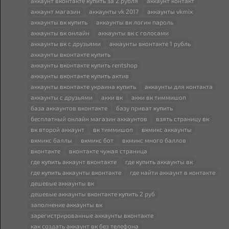
аккаунт
вк
онтакте
купить
за 2 рубля
аккаунт контакт
аккаунт магазин
аккаунты vk 2017
аккаунты vkmix
аккаунты
вк
купить
аккаунты
вк
логин пароль
аккаунты
вк
онлайн
аккаунты
вк
с голосами
аккаунты
вк
с друзьями
аккаунты
вк
онтакте 1 рубль
аккаунты
вк
онтакте
купить
аккаунты
вк
онтакте
купить
rentshop
аккаунты
вк
онтакте
купить
актив
аккаунты
вк
онтакте украина
купить
аккаунты для контакта
аккаунты с друзьями
акки
вк
акки
вк
тиммишоп
база аккаунтов
вк
онтакте
базу приват
купить
бесплатный онлайн магазин аккаунтов
взять страницу
вк
вк
второй аккаунт
вк
тиммишоп
вк
микс аккаунты
вк
микс баллы
вк
микс бот
вк
микс много баллов
вк
онтакте
вк
онтакте чужая страница
где
купить
аккаунт
вк
онтакте
где
купить
аккаунты
вк
где
купить
аккаунты
вк
онтакте
где найти аккаунт в контакте
дешевые аккаунты
вк
дешевые аккаунты
вк
онтакте
купить
2 руб
заполнение аккаунты
вк
зарегистрированные аккаунты
вк
онтакте
как создать аккаунт
вк
без телефона