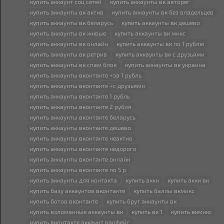
купить
аккаунт соц сетей
купить
аккаунты
вк
авторег
купить
аккаунты
вк
актив
купить
аккаунты
вк
без владельцев
купить
аккаунты
вк
беларусь
купить
аккаунты
вк
дешево
купить
аккаунты
вк
живые
купить
аккаунты
вк
микс
купить
аккаунты
вк
онлайн
купить
аккаунты
вк
по 1 рублю
купить
аккаунты
вк
ретрив
купить
аккаунты
вк
с друзьями
купить
аккаунты
вк
спам блок
купить
аккаунты
вк
украина
купить
аккаунты
вк
онтакте +за 1 рубль
купить
аккаунты
вк
онтакте +с друзьями
купить
аккаунты
вк
онтакте 1 рубль
купить
аккаунты
вк
онтакте 2 рубля
купить
аккаунты
вк
онтакте беларусь
купить
аккаунты
вк
онтакте дешево
купить
аккаунты
вк
онтакте неактив
купить
аккаунты
вк
онтакте недорого
купить
аккаунты
вк
онтакте онлайн
купить
аккаунты
вк
онтакте по 5 р
купить
аккаунты для контакта
купить
акки
купить
акки
вк
купить
базу аккаунтов
вк
онтакте
купить
баллы
вк
микс
купить
ботов
вк
онтакте
купить
брут аккаунты
вк
купить
взломанные аккаунты
вк
купить
вк
1
купить
вк
микс
купить
вк
онтакте аккаунт варфейс