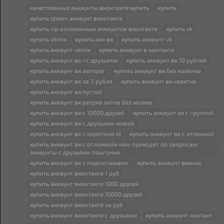
качественные аккаунты
вк
онтакте
купить
купить
купить
steam аккаунт
вк
онтакте
купить
vip взломанных аккаунтов
вк
онтакте
купить
vk
купить
vkmix
купить
акк
вк
купить
аккаунт vk
купить
аккаунт vkmix
купить
аккаунт в контакте
купить
аккаунт
вк
+с друзьями
купить
аккаунт
вк
10 рублей
купить
аккаунт
вк
авторег
купить
аккаунт
вк
без хозяина
купить
аккаунт
вк
за 3 рубля
купить
аккаунт
вк
неактив
купить
аккаунт
вк
пустой
купить
аккаунт
вк
ретрив актив без хозяев
купить
аккаунт
вк
с 10000 друзей
купить
аккаунт
вк
с группой
купить
аккаунт
вк
с друзьями живой
купить
аккаунт
вк
с коротким id
купить
аккаунт
вк
с отлежкой
купить
аккаунт
вк
с отлежкойк нам приходят по запросам:
аккаунты с друзьями поштучно
купить
аккаунт
вк
с подписчиками
купить
аккаунт
вк
микс
купить
аккаунт
вк
онтакте 1 руб
купить
аккаунт
вк
онтакте 1000 друзей
купить
аккаунт
вк
онтакте 10000 друзей
купить
аккаунт
вк
онтакте за руб
купить
аккаунт
вк
онтакте с друзьями
купить
аккаунт контакт