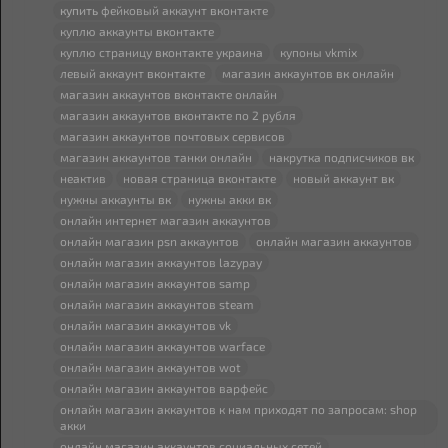
купить
фейковый аккаунт
вк
онтакте
куплю аккаунты
вк
онтакте
куплю страницу
вк
онтакте украина
купоны vkmix
левый аккаунт
вк
онтакте
магазин аккаунтов
вк
онлайн
магазин аккаунтов
вк
онтакте онлайн
магазин аккаунтов
вк
онтакте по 2 рубля
магазин аккаунтов почтовых сервисов
магазин аккаунтов танки онлайн
накрутка подписчиков
вк
неактив
новая страница
вк
онтакте
новый аккаунт
вк
нужны аккаунты
вк
нужны акки
вк
онлайн интернет магазин аккаунтов
онлайн магазин psn аккаунтов
онлайн магазин аккаунтов
онлайн магазин аккаунтов lazypay
онлайн магазин аккаунтов samp
онлайн магазин аккаунтов steam
онлайн магазин аккаунтов vk
онлайн магазин аккаунтов warface
онлайн магазин аккаунтов wot
онлайн магазин аккаунтов варфейс
онлайн магазин аккаунтов к нам приходят по запросам: shop
акки
онлайн магазин аккаунтов социальных сетей