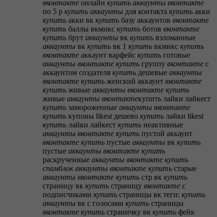
вконтакте
онлайн
купить
аккаунты
вконтакте
по 5 р
купить
аккаунты
для контакта
купить
акки
купить
акки вк
купить
базу аккаунтов
вконтакте
купить
баллы вкмикс
купить
ботов
вконтакте
купить
брут
аккаунты
вк
купить
взломанные
аккаунты
вк
купить
вк 1
купить
вкмикс
купить
вконтакте
аккаунт варфейс
купить
готовые
аккаунты
вконтакте
купить
группу
вконтакте
с
аккаунтом создателя
купить
дешевые
аккаунты
вконтакте
купить
женский аккаунт
вконтакте
купить
живые
аккаунты
вконтакте
купить
живые
аккаунты
вконтакте
купить лайки лайкест
купить
замороженные
аккаунты
вконтакте
купить
купоны likest дешево
купить
лайки likest
купить
лайки лайкест
купить
неактивные
аккаунты
вконтакте
купить
пустой аккаунт
вконтакте
купить
пустые
аккаунты
вк
купить
пустые
аккаунты
вконтакте
купить
раскрученные
аккаунты
вконтакте
купить
спамблок
аккаунты
вконтакте
купить
старые
аккаунты
вконтакте
купить
стр вк
купить
страницу вк
купить
страницу
вконтакте
с
подписчиками
купить
страницы вк теги:
купить
аккаунты
вк с голосами
купить
страницы
вконтакте
купить
страничку вк
купить
фейк