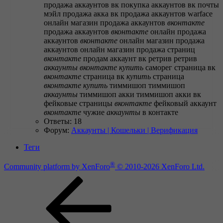
продажа аккаунтов вк
покупка аккаунтов вк
почты
мэйл
продажа акка вк
продажа аккаунтов warface
онлайн магазин
продажа аккаунтов
вконтакте
продажа аккаунтов
вконтакте
онлайн
продажа
аккаунтов
вконтакте
онлайн магазин
продажа
аккаунтов онлайн магазин
продажа страниц
вконтакте
продам аккаунт вк
ретрив
ретрив
аккаунты
вконтакте
купить
саморег
страница вк
вконтакте
страница вк
купить
страница
вконтакте
купить
тиммишоп
тиммишоп
аккаунты
тиммишоп акки
тиммишоп акки вк
фейковые страницы
вконтакте
фейковый аккаунт
вконтакте
чужие
аккаунты
в контакте
Ответы: 18
Форум:
Аккаунты | Кошельки | Верификация
Теги
®
Community platform by XenForo
© 2010-2026 XenForo Ltd.