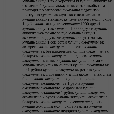
купить
аккаунт вк с коротким id
купить
аккаунт вк
с отлежкой
купить
аккаунт вк с отлежкойк нам
приходят по запросам:
аккаунты
с друзьями
поштучно
купить
аккаунт вк с подписчиками
купить
аккаунт вкмикс
купить
аккаунт
вконтакте
1 руб
купить
аккаунт
вконтакте
1000 друзей
купить
аккаунт
вконтакте
10000 друзей
купить
аккаунт
вконтакте
за руб
купить
аккаунт
вконтакте
с друзьями
купить
аккаунт контакт
купить
аккаунт соц сетей
купить
аккаунты
вк
авторег
купить
аккаунты
вк актив
купить
аккаунты
вк без владельцев
купить
аккаунты
вк
беларусь
купить
аккаунты
вк дешево
купить
аккаунты
вк живые
купить
аккаунты
вк микс
купить
аккаунты
вк онлайн
купить
аккаунты
вк
по 1 рублю
купить
аккаунты
вк ретрив
купить
аккаунты
вк с друзьями
купить
аккаунты
вк спам
блок
купить
аккаунты
вк украина
купить
аккаунты
вконтакте
+за 1 рубль
купить
аккаунты
вконтакте
+с друзьями
купить
аккаунты
вконтакте
1 рубль
купить
аккаунты
вконтакте
2 рубля
купить
аккаунты
вконтакте
беларусь
купить
аккаунты
вконтакте
дешево
купить
аккаунты
вконтакте
неактив
купить
аккаунты
вконтакте
недорого
купить
аккаунты