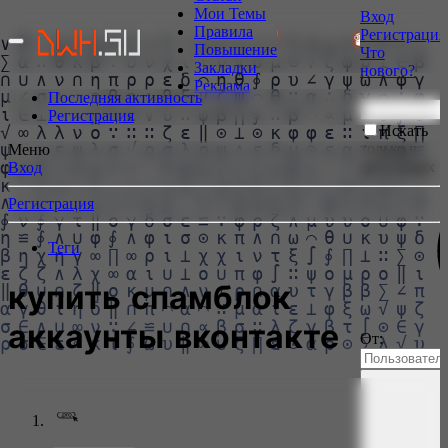
Мои Темы
Вход
Правила
Регистрация
РИСОВЩИКИ БОЛЬШЕ НЕ НУЖНЫ!
📹 GoodZone.live
Повышение
Что
Закладки
нового?
Реклама
Последняя активность
Регистрация
Искать
только в
Меню
заголовках
Вход
Регистрация
Теги
купить спамблок
аккаунты вконтакте
От: