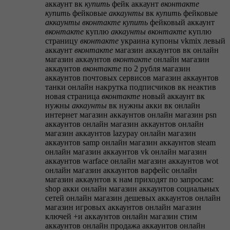
аккаунт вк
купить
фейк аккаунт
вконтакте
купить
фейковые
аккаунты
вк
купить
фейковые
аккаунты
вконтакте
купить
фейковый аккаунт
вконтакте
куплю
аккаунты
вконтакте
куплю
страницу
вконтакте
украина
купоны vkmix
левый
аккаунт
вконтакте
магазин аккаунтов вк онлайн
магазин аккаунтов
вконтакте
онлайн
магазин
аккаунтов
вконтакте
по 2 рубля
магазин
аккаунтов почтовых сервисов
магазин аккаунтов
танки онлайн
накрутка подписчиков вк
неактив
новая страница
вконтакте
новый аккаунт вк
нужны
аккаунты
вк
нужны акки вк
онлайн
интернет магазин аккаунтов
онлайн магазин psn
аккаунтов
онлайн магазин аккаунтов
онлайн
магазин аккаунтов lazypay
онлайн магазин
аккаунтов samp
онлайн магазин аккаунтов steam
онлайн магазин аккаунтов vk
онлайн магазин
аккаунтов warface
онлайн магазин аккаунтов wot
онлайн магазин аккаунтов варфейс
онлайн
магазин аккаунтов к нам приходят по запросам:
shop акки
онлайн магазин аккаунтов социальных
сетей
онлайн магазин дешевых аккаунтов
онлайн
магазин игровых аккаунтов
онлайн магазин
ключей +и аккаунтов
онлайн магазин стим
аккаунтов
онлайн продажа аккаунтов
онлайн