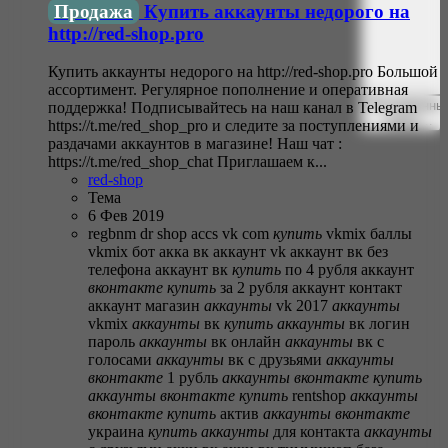
Продажа
Купить аккаунты недорого на
http://red-shop.pro
Купить аккаунты недорого на http://red-shop.pro Большой
ассортимент. Регулярное пополнение и оперативная
Расширенны
поддержка! Подписывайтесь на наш канал в Telegram
поиск…
https://t.me/red_shop_pro и следите за поступлениями и
раздачами аккаунтов в магазине! Наш чат :
https://t.me/red_shop_chat Приглашаем к...
red-shop
Тема
6 Фев 2019
regbnm dr
shop accs
vk com
купить
vkmix баллы
vkmix бот
акка вк
аккаунт vk
аккаунт вк без
телефона
аккаунт вк
купить
по 4 рубля
аккаунт
вконтакте
купить
за 2 рубля
аккаунт контакт
аккаунт магазин
аккаунты
vk 2017
аккаунты
vkmix
аккаунты
вк
купить
аккаунты
вк логин
пароль
аккаунты
вк онлайн
аккаунты
вк с
голосами
аккаунты
вк с друзьями
аккаунты
вконтакте
1 рубль
аккаунты
вконтакте
купить
аккаунты
вконтакте
купить
rentshop
аккаунты
вконтакте
купить
актив
аккаунты
вконтакте
украина
купить
аккаунты
для контакта
аккаунты