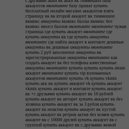
с друзьями
акки вк
акки вк тиммишоп
база
аккаунтов
вконтакте
базу приват
купить
бесплатный онлайн магазин аккаунтов
взять
страницу вк
вк второй аккаунт
вк тиммишоп
вкмикс
аккаунты
вкмикс баллы
вкмикс бот
вкмикс много баллов
вконтакте
вконтакте
чужая
страница
где
купить
аккаунт
вконтакте
где
купить
аккаунты
вк
где
купить
аккаунты
вконтакте
где найти аккаунт в контакте
дешевые
аккаунты
вк
дешевые
аккаунты
вконтакте
купить
2 руб
заполнение
аккаунты
вк
зарегистрированные
аккаунты
вконтакте
как
создать аккаунт вк без телефона
качественные
аккаунты
вконтакте
купить
купить
купить
steam
аккаунт
вконтакте
купить
vip взломанных
аккаунтов
вконтакте
купить
vk
купить
vkmix
купить
акк вк
купить
аккаунт vk
купить
аккаунт
vkmix
купить
аккаунт в контакте
купить
аккаунт
вк +с друзьями
купить
аккаунт вк 10 рублей
купить
аккаунт вк авторег
купить
аккаунт вк без
хозяина
купить
аккаунт вк за 3 рубля
купить
аккаунт вк неактив
купить
аккаунт вк пустой
купить
аккаунт вк ретрив актив без хозяев
купить
аккаунт вк с 10000 друзей
купить
аккаунт вк с
группой
купить
аккаунт вк с друзьями живой