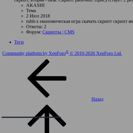
AKASHI
Тема
2 Июл 2018
rubli-x
економическая игра
скачать скрипт
скрипт
ян
Ответы: 2
Форум:
Скрипты | CMS
Теги
®
Community platform by XenForo
© 2010-2026 XenForo Ltd.
Назад