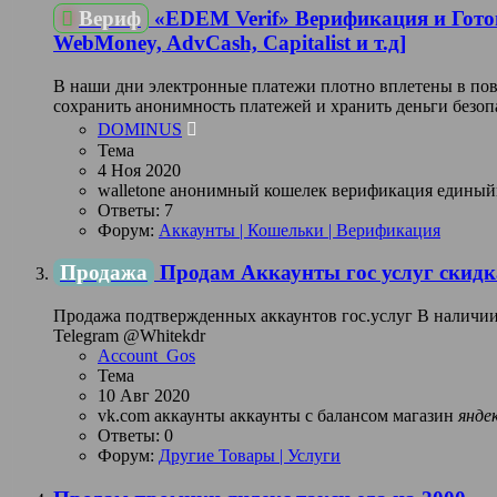
Вериф
«EDEM Verif» Верификация и Гото
WebMoney, AdvCash, Capitalist и т.д]
В наши дни электронные платежи плотно вплетены в пов
сохранить анонимность платежей и хранить деньги без
DOMINUS
Тема
4 Ноя 2020
walletone
анонимный кошелек
верификация
единый
Ответы: 7
Форум:
Аккаунты | Кошельки | Верификация
Продажа
Продам Аккаунты гос услуг скид
Продажа подтвержденных аккаунтов гос.услуг В наличии н
Telegram @Whitekdr
Account_Gos
Тема
10 Авг 2020
vk.com
аккаунты
аккаунты с балансом
магазин
янде
Ответы: 0
Форум:
Другие Товары | Услуги