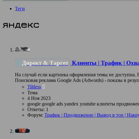
Теги
яндекс
Директ & Таргет
Клиенты | Трафик | Охв
На случай если картинка оформления темы не доступна.
Поисковая реклама Google Ads (Adwords) - показы в резу
Tiltless
Тема
4 Ноя 2023
google
google ads
yandex
youtube
клиенты
продвиже
Ответы: 1
Форум:
Трафик | Продвижение | Вывод в топ | Накр