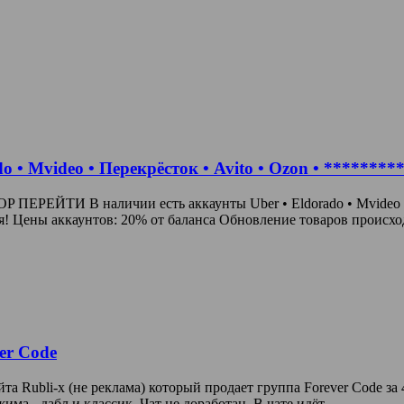
 • Mvideo • Перекрёсток • Avito • Ozon • ********
ЕРЕЙТИ В наличии есть аккаунты Uber • Eldorado • Mvideo • П
 Цены аккаунтов: 20% от баланса Обновление товаров происход
er Code
та Rubli-x (не реклама) который продает группа Forever Code за 4
има - дабл и классик. Чат не доработан. В чате идёт...