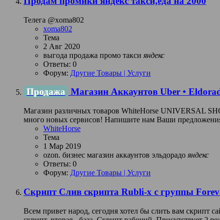
Продам промики яндекс такси,еда на 2000
Телега @xoma802
xoma802
Тема
2 Авг 2020
выгода
продажа
промо
такси
яндекс
Ответы: 0
Форум:
Другие Товары | Услуги
Продажа
Магазин Аккаунтов Uber • Eldorado
Магазин различных товаров WhiteHorse UNIVERSAL SHOP П
много новых сервисов! Напишите нам Ваши предложения!
WhiteHorse
Тема
1 Мар 2019
ozon.
бизнес
магазин аккаунтов
эльдорадо
яндекс
Ответы: 0
Форум:
Другие Товары | Услуги
Скрипт
Cлив скрипта Rubli-x с группы Forev
Всем привет народ, сегодня хотел бы слить вам скрипт сай
скрипт, вторая - база. Скрипт рабочий. Присутствует 2 реж