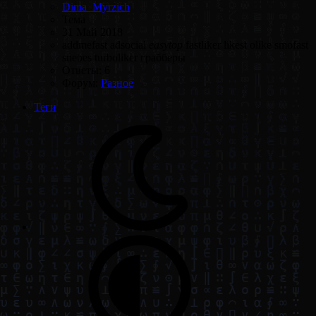
Dima_Myrzich
Тема
31 Май 2018
addmefast
adsocial
easytop
fastliker
likest
olike
smofast
snebes
turboliker
грабберы
Ответы: 6
Форум:
Разное
Теги