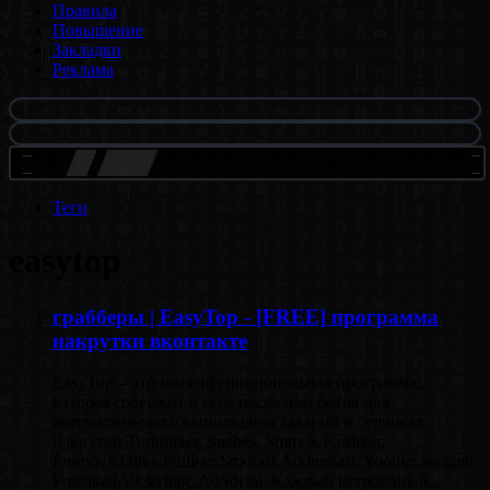
Правила
Повышение
Закладки
Реклама
МЕСТО СВОБОДНО - $1
Теги
easytop
грабберы | EasyTop - [FREE] программа
накрутки вконтакте
EasyTop – это многофункциональная программа,
которая содержит в себе несколько ботов для
автоматического выполнения заданий в сервисах
накрутки Turboliker, Snebes, Smmok,Fastliker,
Promovk,Olike,Putliker,Smofast,Addmefast, Yoolike,socgain,
Freeliked,Vkserfing, AdSocial. Каждый встроенный...