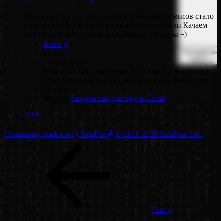
После выхода слитого дампа все больше сервисов стало
появляться Чтобы не платить кровные шекели Качаем
вместо роликов с порнолаба Данные торенты =)
Asiris
Расширенны
Тема
поиск…
27 Фев 2019
база email
база
для
брута
2019
дам баз
для
брута
дамп
проле
для
брута
список паролей
для
брута
Ответы: 8
Форум:
Раздачи баз для брута, Email
Теги
®
Community platform by XenForo
© 2010-2026 XenForo Ltd.
Назад