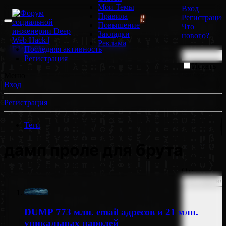
Мои Темы
Вход
Правила
Регистрация
 | ОТРИСОВЩИКИ БОЛЬШЕ НЕ НУЖНЫ!
📹 GoodZon
Повышение
Что
Закладки
нового?
Реклама
Последняя активность
Регистрация
Искать
только в
Меню
заголовках
Вход
Регистрация
Теги
дамп проле для брута
От:
DUMP
773 млн. email адресов и 21 млн.
уникальных паролей