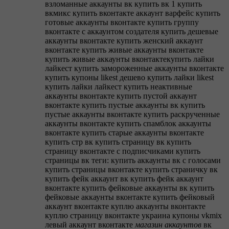
взломанные аккаунты вк
купить вк 1
купить
вкмикс
купить вконтакте аккаунт варфейс
купить
готовые аккаунты вконтакте
купить группу
вконтакте с аккаунтом создателя
купить дешевые
аккаунты вконтакте
купить женский аккаунт
вконтакте
купить живые аккаунты вконтакте
купить живые аккаунты вконтактекупить лайки
лайкест
купить замороженные аккаунты вконтакте
купить купоны likest дешево
купить лайки likest
купить лайки лайкест
купить неактивные
аккаунты вконтакте
купить пустой аккаунт
вконтакте
купить пустые аккаунты вк
купить
пустые аккаунты вконтакте
купить раскрученные
аккаунты вконтакте
купить спамблок аккаунты
вконтакте
купить старые аккаунты вконтакте
купить стр вк
купить страницу вк
купить
страницу вконтакте с подписчиками
купить
страницы вк теги: купить аккаунты вк с голосами
купить страницы вконтакте
купить страничку вк
купить фейк аккаунт вк
купить фейк аккаунт
вконтакте
купить фейковые аккаунты вк
купить
фейковые аккаунты вконтакте
купить фейковый
аккаунт вконтакте
куплю аккаунты вконтакте
куплю страницу вконтакте украина
купоны vkmix
левый аккаунт вконтакте
магазин
аккаунтов
вк