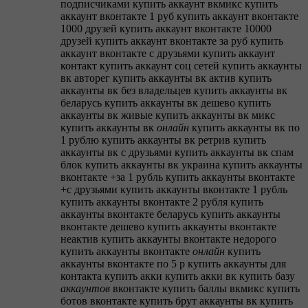
подписчиками
купить аккаунт вкмикс
купить
аккаунт вконтакте 1 руб
купить аккаунт вконтакте
1000 друзей
купить аккаунт вконтакте 10000
друзей
купить аккаунт вконтакте за руб
купить
аккаунт вконтакте с друзьями
купить аккаунт
контакт
купить аккаунт соц сетей
купить аккаунты
вк авторег
купить аккаунты вк актив
купить
аккаунты вк без владельцев
купить аккаунты вк
беларусь
купить аккаунты вк дешево
купить
аккаунты вк живые
купить аккаунты вк микс
купить аккаунты вк
онлайн
купить аккаунты вк по
1 рублю
купить аккаунты вк ретрив
купить
аккаунты вк с друзьями
купить аккаунты вк спам
блок
купить аккаунты вк украина
купить аккаунты
вконтакте +за 1 рубль
купить аккаунты вконтакте
+с друзьями
купить аккаунты вконтакте 1 рубль
купить аккаунты вконтакте 2 рубля
купить
аккаунты вконтакте беларусь
купить аккаунты
вконтакте дешево
купить аккаунты вконтакте
неактив
купить аккаунты вконтакте недорого
купить аккаунты вконтакте
онлайн
купить
аккаунты вконтакте по 5 р
купить аккаунты для
контакта
купить акки
купить акки вк
купить базу
аккаунтов
вконтакте
купить баллы вкмикс
купить
ботов вконтакте
купить брут аккаунты вк
купить