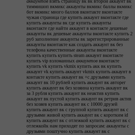
аккаунтов
взять страницу вк
вк второй аккаунт
вк
тиммишоп
вкмикс аккаунты
вкмикс баллы
вкмикс
бот
вкмикс много баллов
вконтакте
вконтакте
чужая страница
где купить аккаунт вконтакте
где
купить аккаунты вк
где купить аккаунты
вконтакте
где найти аккаунт в контакте
дешевые
аккаунты вк
дешевые аккаунты вконтакте купить 2
руб
заполнение аккаунты вк
зарегистрированные
аккаунты вконтакте
как создать аккаунт вк без
телефона
качественные аккаунты вконтакте
купить
купить
купить steam аккаунт вконтакте
купить vip взломанных
аккаунтов
вконтакте
купить vk
купить vkmix
купить акк вк
купить
аккаунт vk
купить аккаунт vkmix
купить аккаунт в
контакте
купить аккаунт вк +с друзьями
купить
аккаунт вк 10 рублей
купить аккаунт вк авторег
купить аккаунт вк без хозяина
купить аккаунт вк
за 3 рубля
купить аккаунт вк неактив
купить
аккаунт вк пустой
купить аккаунт вк ретрив актив
без хозяев
купить аккаунт вк с 10000 друзей
купить аккаунт вк с группой
купить аккаунт вк с
друзьями живой
купить аккаунт вк с коротким id
купить аккаунт вк с отлежкой
купить аккаунт вк с
отлежкойк нам приходят по запросам: аккаунты с
друзьями поштучно
купить аккаунт вк с