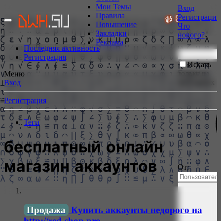
Мои Темы
Вход
Правила
Регистрация
РИСОВЩИКИ БОЛЬШЕ НЕ НУЖНЫ!
📹 GoodZone.live
Повышение
Что
Закладки
нового?
Реклама
Последняя активность
Регистрация
Искать
только в
Меню
заголовках
Вход
Регистрация
Теги
бесплатный онлайн
магазин аккаунтов
От:
Продажа
Купить аккаунты недорого на
http://red-shop.pro