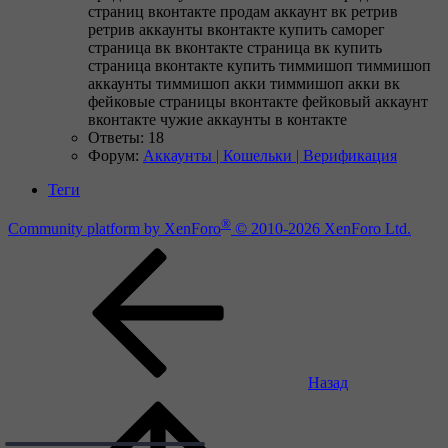
страниц вконтакте
продам аккаунт вк
ретрив
ретрив аккаунты вконтакте купить
саморег
страница вк вконтакте
страница вк купить
страница вконтакте купить
тиммишоп
тиммишоп
аккаунты
тиммишоп акки
тиммишоп акки вк
фейковые страницы вконтакте
фейковый аккаунт
вконтакте
чужие аккаунты в контакте
Ответы: 18
Форум:
Аккаунты | Кошельки | Верификация
Теги
®
Community platform by XenForo
© 2010-2026 XenForo Ltd.
Назад