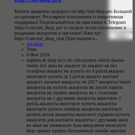
Купить аккаунты недорого на http://red-shop.pro Большой
ассортимент. Регулярное пополнение и оперативная
поддержка! Подписывайтесь на наш канал в Telegram
https://t.me/red_shop_pro и следите за поступлениями и
Расширенны
раздачами аккаунтов в магазине! Наш чат :
поиск…
https://t.me/red_shop_chat Приглашаем к...
red-shop
Тема
6 Фев 2019
regbnm dr
shop accs
vk com купить
vkmix баллы
vkmix бот
акка вк
аккаунт vk
аккаунт вк без
телефона
аккаунт вк купить по 4 рубля
аккаунт
вконтакте купить за 2 рубля
аккаунт контакт
аккаунт
магазин
аккаунты vk 2017
аккаунты vkmix
аккаунты вк купить
аккаунты вк логин пароль
аккаунты вк
онлайн
аккаунты вк с голосами
аккаунты вк с друзьями
аккаунты вконтакте 1
рубль
аккаунты вконтакте купить
аккаунты
вконтакте купить rentshop
аккаунты вконтакте
купить актив
аккаунты вконтакте украина купить
аккаунты для контакта
аккаунты с друзьями
акки
вк
акки вк тиммишоп
база
аккаунтов
вконтакте
базу приват купить
бесплатный
онлайн
магазин