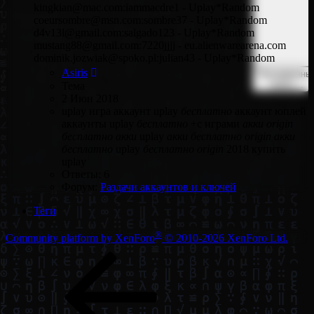
kingkian@mac.com:iammacdre1 - Uplay*Random
coeursombre@msn.com:sombre37 - Uplay*Random
d4v13l@gmail.com:salgado123 - Uplay*Random
mustang88@gmail.com:7220jjjj - eu.alienwarearena.com
dominik.jozwiak@spoko.pl:julian43 - Uplay*Random
Asiris
Расширенны
поиск…
Тема
2 Июн 2018
uplay игра
аккаунт uplay
бесплатно
аккаунт юплей
аккаунты uplay
бесплатно
+с играми
акки
origin
бесплатно
акки
uplay
акки
бесплатно
origin
акки
бесплатно
uplay
бесплатно
origin
2018
купить
uplay
Ответы: 6
Форум:
Раздачи аккаунтов и ключей
Теги
®
Community platform by XenForo
© 2010-2026 XenForo Ltd.