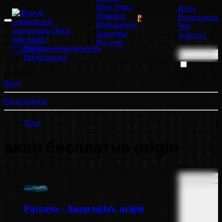
Мои Темы
Вход
Правила
Регистрация
 | ОТРИСОВЩИКИ БОЛЬШЕ НЕ НУЖНЫ!
📹 GoodZone
Повышение
Что
Закладки
нового?
Реклама
Последняя активность
Регистрация
Искать
только в
Меню
заголовках
Вход
Регистрация
Теги
акки бесплатно origin
От:
Раздача - Акки uplay, origin