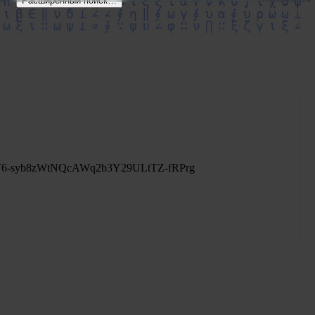
Расширенный поиск…
NFT6-syb8zWtNQcAWq2b3Y29ULtTZ-fRPrg