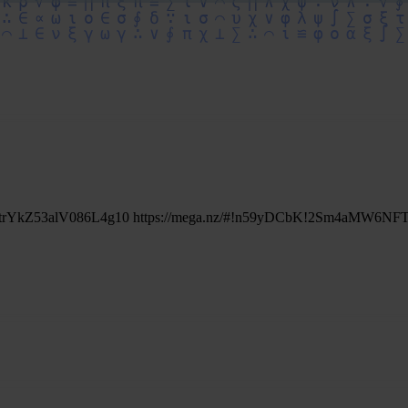
evtrYkZ53alV086L4g10 https://mega.nz/#!n59yDCbK!2Sm4aMW6