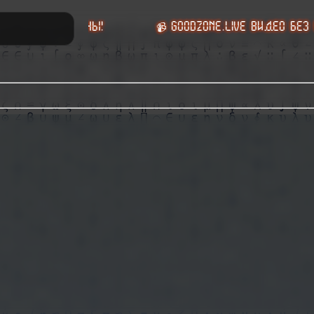
ШЕ НЕ НУЖНЫ!
📹 GoodZone.live видео без смс