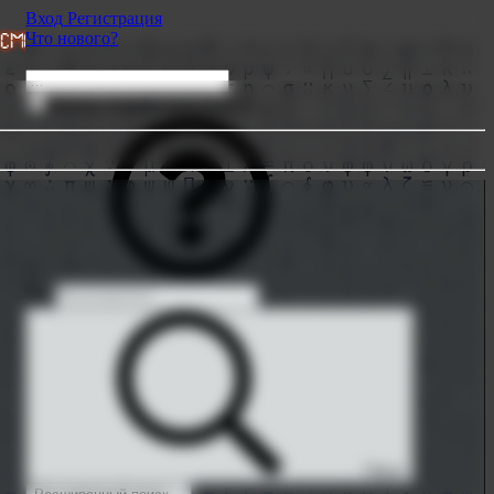
Вход
Регистрация
Что нового?
 и цензуры
⇶ Oтpиcoвкa документов от «Profe
Искать только в заголовках
От:
Поиск