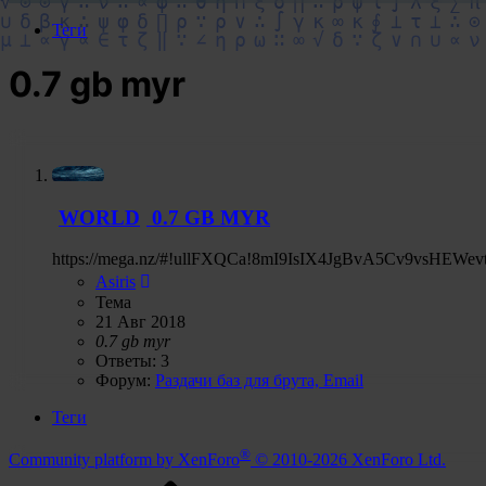
Теги
0.7 gb myr
WORLD
0.7 GB MYR
https://mega.nz/#!ullFXQCa!8mI9IsIX4JgBvA5Cv9vsHEW
Asiris
Тема
21 Авг 2018
0.7
gb
myr
Ответы: 3
Форум:
Раздачи баз для брута, Email
Теги
®
Community platform by XenForo
© 2010-2026 XenForo Ltd.